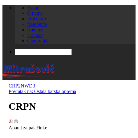
Home
O nama
Proizvodi
Reference
Katalozi
Kontakt
Cjenovnici
CRP2N
WD3
Povratak na: Ostala barska oprema
CRPN
Aparat za palačinke