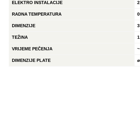
ELEKTRO INSTALACIJE
2
RADNA TEMPERATURA
0
DIMENZIJE
3
TEŽINA
1
VRIJEME PEČENJA
~
DIMENZIJE PLATE
ø